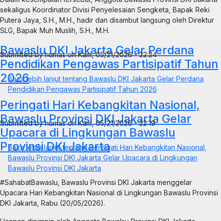
sekaligus Koordinator Divisi Penyelesaian Sengketa, Bapak Reki
Putera Jaya, S.H., M.H., hadir dan disambut langsung oleh Direktur
SLG, Bapak Muh Muslih, S.H., M.H.
Bawaslu DKI Jakarta Gelar Perdana
Submitted by
humas
on
Kam, 05/21/2026 - 22:24
Pendidikan Pengawas Partisipatif Tahun
2026
Baca lebih lanjut
tentang Bawaslu DKI Jakarta Gelar Perdana
Pendidikan Pengawas Partisipatif Tahun 2026
Peringati Hari Kebangkitan Nasional,
Bawaslu Provinsi DKI Jakarta Gelar
Submitted by
humas
on
Kam, 05/21/2026 - 22:19
Upacara di Lingkungan Bawaslu
Provinsi DKI Jakarta
Baca lebih lanjut
tentang Peringati Hari Kebangkitan Nasional,
Bawaslu Provinsi DKI Jakarta Gelar Upacara di Lingkungan
Bawaslu Provinsi DKI Jakarta
#SahabatBawaslu, Bawaslu Provinsi DKI Jakarta menggelar
Upacara Hari Kebangkitan Nasional di Lingkungan Bawaslu Provinsi
DKI Jakarta, Rabu (20/05/2026).