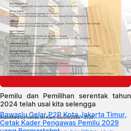
Pemilu dan Pemilihan serentak tahun
2024 telah usai kita selengga
Bawaslu Gelar P2P Kota Jakarta Timur,
Submitted by
humas
on
Kam, 06/04/2026 - 21:25
Cetak Kader Pengawas Pemilu 2029
yang Bermartabat