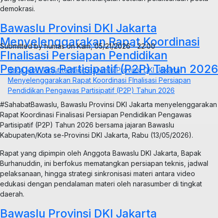
demokrasi.
Bawaslu Provinsi DKI Jakarta
Menyelenggarakan Rapat Koordinasi
Submitted by
humas
on
Kam, 05/21/2026 - 22:00
FInalisasi Persiapan Pendidikan
Pengawas Partisipatif (P2P) Tahun 2026
Baca lebih lanjut
tentang Bawaslu Provinsi DKI Jakarta
Menyelenggarakan Rapat Koordinasi FInalisasi Persiapan
Pendidikan Pengawas Partisipatif (P2P) Tahun 2026
#SahabatBawaslu, Bawaslu Provinsi DKI Jakarta menyelenggarakan
Rapat Koordinasi Finalisasi Persiapan Pendidikan Pengawas
Partisipatif (P2P) Tahun 2026 bersama jajaran Bawaslu
Kabupaten/Kota se-Provinsi DKI Jakarta, Rabu (13/05/2026).
Rapat yang dipimpin oleh Anggota Bawaslu DKI Jakarta, Bapak
Burhanuddin, ini berfokus mematangkan persiapan teknis, jadwal
pelaksanaan, hingga strategi sinkronisasi materi antara video
edukasi dengan pendalaman materi oleh narasumber di tingkat
daerah.
Bawaslu Provinsi DKI Jakarta