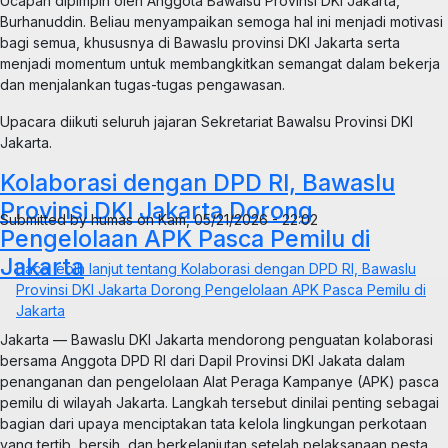
Ucapan dipimpin oleh Anggota Bawalsu Provinsi DKI Jakarta,
Burhanuddin. Beliau menyampaikan semoga hal ini menjadi motivasi
bagi semua, khususnya di Bawaslu provinsi DKI Jakarta serta
menjadi momentum untuk membangkitkan semangat dalam bekerja
dan menjalankan tugas-tugas pengawasan.
Upacara diikuti seluruh jajaran Sekretariat Bawalsu Provinsi DKI
Jakarta.
Kolaborasi dengan DPD RI, Bawaslu
Provinsi DKI Jakarta Dorong
Submitted by
humas
on
Kam, 05/21/2026 - 22:02
Pengelolaan APK Pasca Pemilu di
Jakarta
Baca lebih lanjut
tentang Kolaborasi dengan DPD RI, Bawaslu
Provinsi DKI Jakarta Dorong Pengelolaan APK Pasca Pemilu di
Jakarta
Jakarta — Bawaslu DKI Jakarta mendorong penguatan kolaborasi
bersama Anggota DPD RI dari Dapil Provinsi DKI Jakata dalam
penanganan dan pengelolaan Alat Peraga Kampanye (APK) pasca
pemilu di wilayah Jakarta. Langkah tersebut dinilai penting sebagai
bagian dari upaya menciptakan tata kelola lingkungan perkotaan
yang tertib, bersih, dan berkelanjutan setelah pelaksanaan pesta