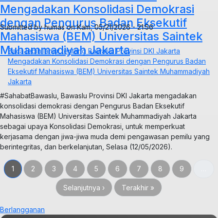
Mengadakan Konsolidasi Demokrasi
dengan Pengurus Badan Eksekutif
Submitted by
humas
on
Kam, 05/21/2026 - 21:56
Mahasiswa (BEM) Universitas Saintek
Muhammadiyah Jakarta
Baca lebih lanjut
tentang Bawaslu Provinsi DKI Jakarta
Mengadakan Konsolidasi Demokrasi dengan Pengurus Badan
Eksekutif Mahasiswa (BEM) Universitas Saintek Muhammadiyah
Jakarta
#SahabatBawaslu, Bawaslu Provinsi DKI Jakarta mengadakan
konsolidasi demokrasi dengan Pengurus Badan Eksekutif
Mahasiswa (BEM) Universitas Saintek Muhammadiyah Jakarta
sebagai upaya Konsolidasi Demokrasi, untuk memperkuat
kerjasama dengan jiwa-jiwa muda demi pengawasan pemilu yang
berintegritas, dan berkelanjutan, Selasa (12/05/2026).
Halaman sekarang
Halaman
Halaman
Halaman
Halaman
Halaman
Halaman
Halaman
Halaman
1
2
3
4
5
6
7
8
9
…
Halaman berikutnya
Last page
Selanjutnya ›
Terakhir »
Berlangganan