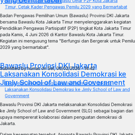
Baca lebih lanjut
tentang Bawaslu Gelar P2P Kota Jakarta
Timur, Cetak Kader Pengawas Pemilu 2029 yang Bermartabat
Badan Pengawas Pemilihan Umum (Bawaslu) Provinsi DKI Jakarta
bersama Bawaslu Kota Jakarta Timur menyelenggarakan kegiatan
Pendidikan Pengawas Partisipatif (P2P) tingkat Kota Jakarta Timur
pada Kamis, 4 Juni 2026 di Kantor Bawaslu Kota Jakarta Timur.
Kegiatan ini mengusung tema "Berfungsi dan Bergerak untuk Pemilu
2029 yang bermartabat".
Bawaslu Provinsi DKI Jakarta
Submitted by
humas
on
Sel, 06/02/2026 - 14:42
Laksanakan Konsolidasi Demokrasi ke
Jimly School of Law and Government
Baca lebih lanjut
tentang Bawaslu Provinsi DKI Jakarta
Laksanakan Konsolidasi Demokrasi ke Jimly School of Law and
Government
Bawaslu Provinsi DKI Jakarta melaksanakan Konsolidasi Demokrasi
ke Jimly School of Law and Government (SLG) sebagai bagian dari
upaya mempererat kolaborasi dalam penguatan demokrasi di
Jakarta.
Dalam kesempatan tersebut, Anggota Bawaslu Provinsi DKI Jakarta