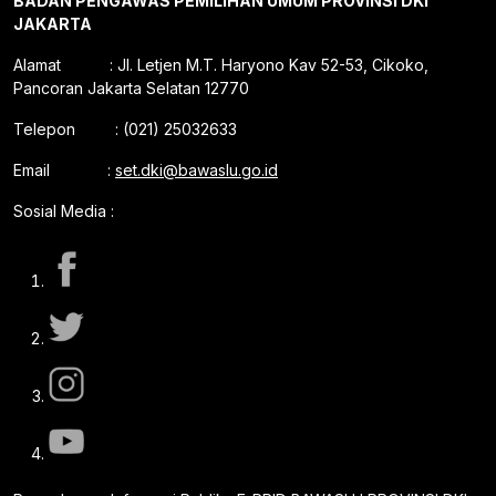
BADAN PENGAWAS PEMILIHAN UMUM PROVINSI DKI
JAKARTA
Alamat : Jl. Letjen M.T. Haryono Kav 52-53, Cikoko,
Pancoran Jakarta Selatan 12770
Telepon : (021) 25032633
Email :
set.dki@bawaslu.go.id
Sosial Media :