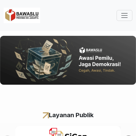
Lompat ke isi utama
Layanan Publik