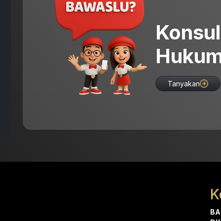
Konsul
Hukum
Tanyakan
K
BA