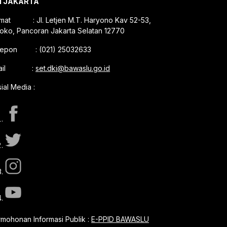
I JAKARTA
amat : Jl. Letjen M.T. Haryono Kav 52-53,
oko, Pancoran Jakarta Selatan 12770
lepon : (021) 25032633
mail :
set.dki@bawaslu.go.id
ial Media :
mohonan Informasi Publik :
E-PPID BAWASLU