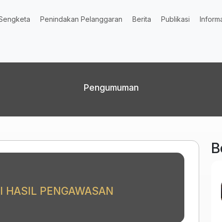
Sengketa
Penindakan Pelanggaran
Berita
Publikasi
Inform
Pengumuman
B
 HASIL PENGAWASAN