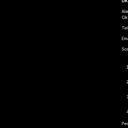
DK
Al
Cik
Te
E
Sos
Per