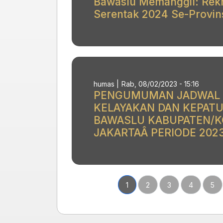
Bawaslu Memanggil: Rek
Serentak 2024 Se-Provins
humas |
Rab, 08/02/2023 - 15:16
PENGUMUMAN JADWAL 
KELAYAKAN DAN KEPAT
BAWASLU KABUPATEN/KO
JAKARTAÂ PERIODE 202
Halaman sekarang
Halaman
Halaman
Halaman
Hal
1
2
3
4
5