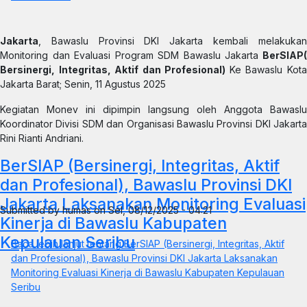
Jakarta
, Bawaslu Provinsi DKI Jakarta kembali melakukan
Monitoring dan Evaluasi Program SDM Bawaslu Jakarta
BerSIAP
Bersinergi, Integritas, Aktif dan Profesional)
Ke Bawaslu Kot
Jakarta Barat; Senin, 11 Agustus 2025
Kegiatan Monev ini dipimpin langsung oleh Anggota Bawaslu
Koordinator Divisi SDM dan Organisasi Bawaslu Provinsi DKI Jakarta
Rini Rianti Andriani.
BerSIAP (Bersinergi, Integritas, Aktif
dan Profesional), Bawaslu Provinsi DKI
Jakarta Laksanakan Monitoring Evaluasi
Submitted by
humas
on
Sel, 08/12/2025 - 04:21
Kinerja di Bawaslu Kabupaten
Kepulauan Seribu
Baca lebih lanjut
tentang BerSIAP (Bersinergi, Integritas, Aktif
dan Profesional), Bawaslu Provinsi DKI Jakarta Laksanakan
Monitoring Evaluasi Kinerja di Bawaslu Kabupaten Kepulauan
Seribu