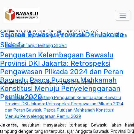
Lompat ke isi utama
Submitted by
humas
on
Sel, 11/18/2025 - 21:39
Submitted by
developer
on
Min, 11/16/2025 - 12:13
Sejarah Bawaslu Provinsi DKI Jakarta
Baca lebih lanjut
tentang Sejarah Bawaslu Provinsi DKI Jakarta
Slide 1
Baca lebih lanjut
tentang Slide 1
Penguatan Kelembagaan Bawaslu
Provinsi DKI Jakarta: Retrospeksi
Pengawasan Pilkada 2024 dan Peran
Bawaslu Pasca Putusan Mahkamah
Submitted by
humas
on
Kam, 10/30/2025 - 11:18
Konstitusi Menuju Penyelenggaraan
Pemilu 2029
Baca lebih lanjut
tentang Penguatan Kelembagaan Bawaslu
Provinsi DKI Jakarta: Retrospeksi Pengawasan Pilkada 2024
dan Peran Bawaslu Pasca Putusan Mahkamah Konstitusi
Menuju Penyelenggaraan Pemilu 2029
Jakarta,
masukan masyarakat terhadap
Bawaslu akan kam
tampung dengan tangan terbuka, ujar Anggota Bawaslu Provinsi DKI