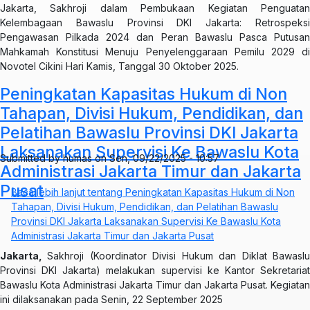
Jakarta, Sakhroji dalam Pembukaan Kegiatan Penguatan
Kelembagaan Bawaslu Provinsi DKI Jakarta: Retrospeksi
Pengawasan Pilkada 2024 dan Peran Bawaslu Pasca Putusan
Mahkamah Konstitusi Menuju Penyelenggaraan Pemilu 2029 di
Novotel Cikini Hari Kamis, Tanggal 30 Oktober 2025.
Peningkatan Kapasitas Hukum di Non
Tahapan, Divisi Hukum, Pendidikan, dan
Pelatihan Bawaslu Provinsi DKI Jakarta
Laksanakan Supervisi Ke Bawaslu Kota
Submitted by
humas
on
Sen, 09/22/2025 - 10:57
Administrasi Jakarta Timur dan Jakarta
Pusat
Baca lebih lanjut
tentang Peningkatan Kapasitas Hukum di Non
Tahapan, Divisi Hukum, Pendidikan, dan Pelatihan Bawaslu
Provinsi DKI Jakarta Laksanakan Supervisi Ke Bawaslu Kota
Administrasi Jakarta Timur dan Jakarta Pusat
Jakarta,
Sakhroji (Koordinator Divisi Hukum dan Diklat Bawasl
Provinsi DKI Jakarta) melakukan supervisi ke Kantor Sekretariat
Bawaslu Kota Administrasi Jakarta Timur dan Jakarta Pusat. Kegiatan
ini dilaksanakan pada Senin, 22 September 2025