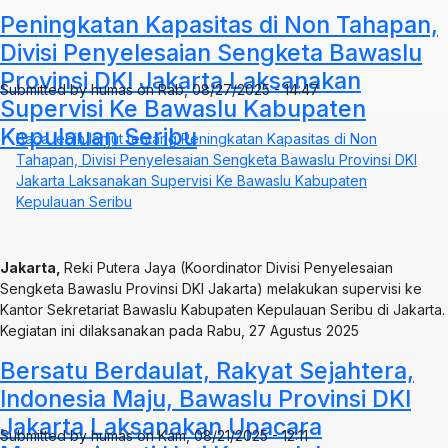
Peningkatan Kapasitas di Non Tahapan,
Divisi Penyelesaian Sengketa Bawaslu
Provinsi DKI Jakarta Laksanakan
Submitted by
humas
on
Rab, 08/27/2025 - 14:47
Supervisi Ke Bawaslu Kabupaten
Kepulauan Seribu
Baca lebih lanjut
tentang Peningkatan Kapasitas di Non
Tahapan, Divisi Penyelesaian Sengketa Bawaslu Provinsi DKI
Jakarta Laksanakan Supervisi Ke Bawaslu Kabupaten
Kepulauan Seribu
Jakarta,
Reki Putera Jaya (Koordinator Divisi Penyelesaian
Sengketa Bawaslu Provinsi DKI Jakarta) melakukan supervisi ke
Kantor Sekretariat Bawaslu Kabupaten Kepulauan Seribu di Jakarta.
Kegiatan ini dilaksanakan pada Rabu, 27 Agustus 2025
Bersatu Berdaulat, Rakyat Sejahtera,
Indonesia Maju, Bawaslu Provinsi DKI
Jakarta Laksanakan Upacara
Submitted by
humas
on
Kam, 08/21/2025 - 12:11