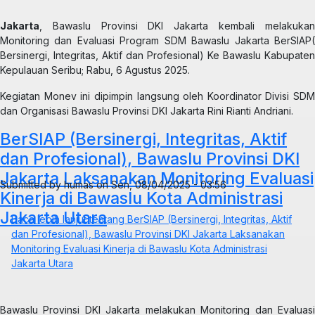
Jakarta
, Bawaslu Provinsi DKI Jakarta kembali melakukan
Monitoring dan Evaluasi Program SDM Bawaslu Jakarta BerSIAP(
Bersinergi, Integritas, Aktif dan Profesional) Ke Bawaslu Kabupaten
Kepulauan Seribu; Rabu, 6 Agustus 2025.
Kegiatan Monev ini dipimpin langsung oleh Koordinator Divisi SDM
dan Organisasi Bawaslu Provinsi DKI Jakarta Rini Rianti Andriani.
BerSIAP (Bersinergi, Integritas, Aktif
dan Profesional), Bawaslu Provinsi DKI
Jakarta Laksanakan Monitoring Evaluasi
Submitted by
humas
on
Sen, 08/04/2025 - 03:56
Kinerja di Bawaslu Kota Administrasi
Jakarta Utara
Baca lebih lanjut
tentang BerSIAP (Bersinergi, Integritas, Aktif
dan Profesional), Bawaslu Provinsi DKI Jakarta Laksanakan
Monitoring Evaluasi Kinerja di Bawaslu Kota Administrasi
Jakarta Utara
Bawaslu Provinsi DKI Jakarta melakukan Monitoring dan Evaluasi