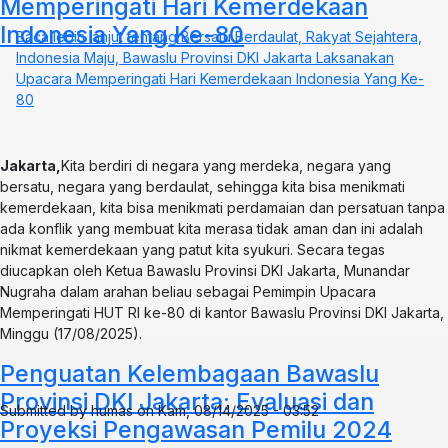
Memperingati Hari Kemerdekaan
Indonesia Yang Ke-80
Baca lebih lanjut
tentang Bersatu Berdaulat, Rakyat Sejahtera,
Indonesia Maju, Bawaslu Provinsi DKI Jakarta Laksanakan
Upacara Memperingati Hari Kemerdekaan Indonesia Yang Ke-
80
Jakarta,
Kita berdiri di negara yang merdeka, negara yang
bersatu, negara yang berdaulat, sehingga kita bisa menikmati
kemerdekaan, kita bisa menikmati perdamaian dan persatuan tanpa
ada konflik yang membuat kita merasa tidak aman dan ini adalah
nikmat kemerdekaan yang patut kita syukuri. Secara tegas
diucapkan oleh Ketua Bawaslu Provinsi DKI Jakarta, Munandar
Nugraha dalam arahan beliau sebagai Pemimpin Upacara
Memperingati HUT RI ke-80 di kantor Bawaslu Provinsi DKI Jakarta,
Minggu (17/08/2025).
Penguatan Kelembagaan Bawaslu
Provinsi DKI Jakarta: Evaluasi dan
Submitted by
humas
on
Kam, 08/14/2025 - 03:52
Proyeksi Pengawasan Pemilu 2024