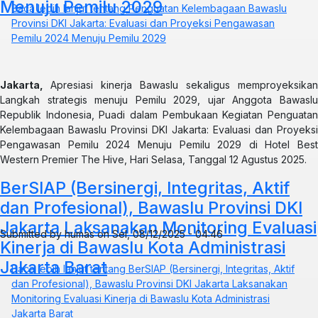
Menuju Pemilu 2029
Baca lebih lanjut
tentang Penguatan Kelembagaan Bawaslu
Provinsi DKI Jakarta: Evaluasi dan Proyeksi Pengawasan
Pemilu 2024 Menuju Pemilu 2029
Jakarta,
Apresiasi kinerja Bawaslu sekaligus memproyeksikan
Langkah strategis menuju Pemilu 2029, ujar Anggota Bawaslu
Republik Indonesia, Puadi dalam Pembukaan Kegiatan Penguatan
Kelembagaan Bawaslu Provinsi DKI Jakarta: Evaluasi dan Proyeksi
Pengawasan Pemilu 2024 Menuju Pemilu 2029 di Hotel Best
Western Premier The Hive, Hari Selasa, Tanggal 12 Agustus 2025.
BerSIAP (Bersinergi, Integritas, Aktif
dan Profesional), Bawaslu Provinsi DKI
Jakarta Laksanakan Monitoring Evaluasi
Submitted by
humas
on
Sel, 08/12/2025 - 04:46
Kinerja di Bawaslu Kota Administrasi
Jakarta Barat
Baca lebih lanjut
tentang BerSIAP (Bersinergi, Integritas, Aktif
dan Profesional), Bawaslu Provinsi DKI Jakarta Laksanakan
Monitoring Evaluasi Kinerja di Bawaslu Kota Administrasi
Jakarta Barat