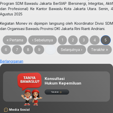
Program SDM Bawaslu Jakarta BerSIAP (Bersinergi, Integritas, Aktif
dan Profesional) Ke Kantor Bawaslu Kota Jakarta Utara. Senin, 4
Agustus 2025
Kegiatan Monev ini dipimpin langsung oleh Koordinator Divisi SDM
dan Organisasi Bawaslu Provinsi DKI Jakarta Rini Rianti Andriani.
First page
Halaman sebelumnya
Halaman
Halaman
Halaman
Halaman
Hala
« Pertama
‹ Sebelumya
1
2
3
4
5
Halaman
Halaman
Halaman
Halaman
Halaman berikutnya
Last page
6
7
8
9
…
Selanjutnya ›
Terakhir »
Berlangganan
Konsultasi
Hukum Kepemiluan
Tanyakan
Media Sosial