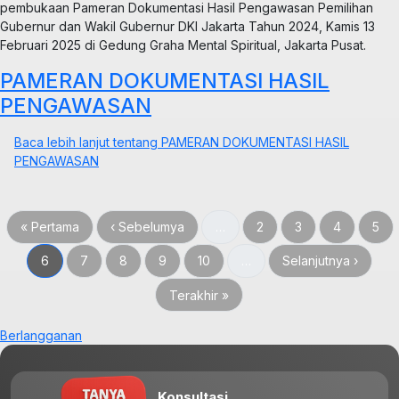
pembukaan Pameran Dokumentasi Hasil Pengawasan Pemilihan
Gubernur dan Wakil Gubernur DKI Jakarta Tahun 2024, Kamis 13
Februari 2025 di Gedung Graha Mental Spiritual, Jakarta Pusat.
PAMERAN DOKUMENTASI HASIL
PENGAWASAN
Baca lebih lanjut
tentang PAMERAN DOKUMENTASI HASIL
PENGAWASAN
First page
Halaman sebelumnya
Halaman
Halaman
Halaman
Hal
« Pertama
‹ Sebelumya
…
2
3
4
5
Halaman sekarang
Halaman
Halaman
Halaman
Halaman
Halaman berikutnya
6
7
8
9
10
…
Selanjutnya ›
Last page
Terakhir »
Berlangganan
Konsultasi