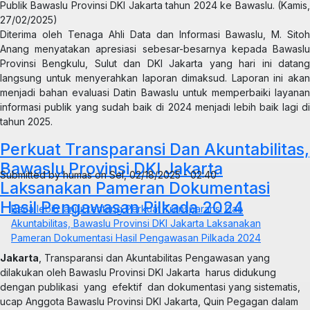
Publik Bawaslu Provinsi DKI Jakarta tahun 2024 ke Bawaslu. (Kamis,
27/02/2025)
Diterima oleh Tenaga Ahli Data dan Informasi Bawaslu, M. Sitoh
Anang menyatakan apresiasi sebesar-besarnya kepada Bawaslu
Provinsi Bengkulu, Sulut dan DKI Jakarta yang hari ini datang
langsung untuk menyerahkan laporan dimaksud. Laporan ini akan
menjadi bahan evaluasi Datin Bawaslu untuk memperbaiki layanan
informasi publik yang sudah baik di 2024 menjadi lebih baik lagi di
tahun 2025.
Perkuat Transparansi Dan Akuntabilitas,
Bawaslu Provinsi DKI Jakarta
Submitted by
humas
on
Sel, 02/18/2025 - 02:40
Laksanakan Pameran Dokumentasi
Hasil Pengawasan Pilkada 2024
Baca lebih lanjut
tentang Perkuat Transparansi Dan
Akuntabilitas, Bawaslu Provinsi DKI Jakarta Laksanakan
Pameran Dokumentasi Hasil Pengawasan Pilkada 2024
Jakarta
, Transparansi dan Akuntabilitas Pengawasan yang
dilakukan oleh Bawaslu Provinsi DKI Jakarta harus didukung
dengan publikasi yang efektif dan dokumentasi yang sistematis,
ucap Anggota Bawaslu Provinsi DKI Jakarta, Quin Pegagan dalam