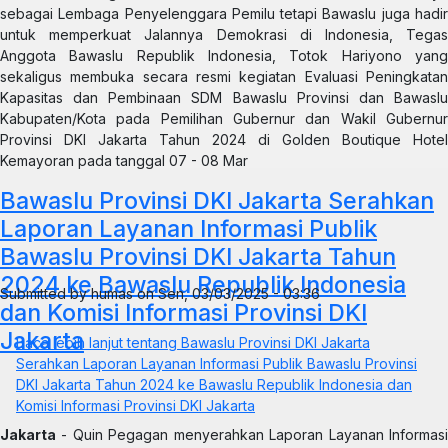
sebagai Lembaga Penyelenggara Pemilu tetapi Bawaslu juga hadir
untuk memperkuat Jalannya Demokrasi di Indonesia, Tegas
Anggota Bawaslu Republik Indonesia, Totok Hariyono yang
sekaligus membuka secara resmi kegiatan Evaluasi Peningkatan
Kapasitas dan Pembinaan SDM Bawaslu Provinsi dan Bawaslu
Kabupaten/Kota pada Pemilihan Gubernur dan Wakil Gubernur
Provinsi DKI Jakarta Tahun 2024 di Golden Boutique Hotel
Kemayoran pada tanggal 07 - 08 Mar
Bawaslu Provinsi DKI Jakarta Serahkan
Laporan Layanan Informasi Publik
Bawaslu Provinsi DKI Jakarta Tahun
2024 ke Bawaslu Republik Indonesia
Submitted by
humas
on
Sen, 03/03/2025 - 03:36
dan Komisi Informasi Provinsi DKI
Jakarta
Baca lebih lanjut
tentang Bawaslu Provinsi DKI Jakarta
Serahkan Laporan Layanan Informasi Publik Bawaslu Provinsi
DKI Jakarta Tahun 2024 ke Bawaslu Republik Indonesia dan
Komisi Informasi Provinsi DKI Jakarta
Jakarta
- Quin Pegagan menyerahkan Laporan Layanan Informasi