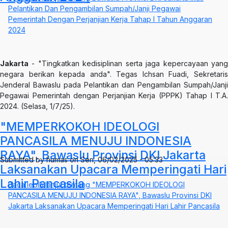
Pelantikan Dan Pengambilan Sumpah/Janji Pegawai
Pemerintah Dengan Perjanjian Kerja Tahap I Tahun Anggaran
2024
Jakarta
- "Tingkatkan kedisiplinan serta jaga kepercayaan yang
negara berikan kepada anda". Tegas Ichsan Fuadi, Sekretaris
Jenderal Bawaslu pada Pelantikan dan Pengambilan Sumpah/Janji
Pegawai Pemerintah dengan Perjanjian Kerja (PPPK) Tahap I T.A.
2024. (Selasa, 1/7/25).
"MEMPERKOKOH IDEOLOGI
PANCASILA MENUJU INDONESIA
RAYA", Bawaslu Provinsi DKI Jakarta
Submitted by
humas
on
Sen, 06/02/2025 - 05:33
Laksanakan Upacara Memperingati Hari
Lahir Pancasila
Baca lebih lanjut
tentang "MEMPERKOKOH IDEOLOGI
PANCASILA MENUJU INDONESIA RAYA", Bawaslu Provinsi DKI
Jakarta Laksanakan Upacara Memperingati Hari Lahir Pancasila