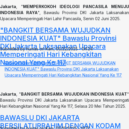
Jakarta
, "
MEMPERKOKOH IDEOLOGI PANCASILA MENUJU
INDONESIA RAYA
", Bawaslu Provinsi DKI Jakarta Laksanaka
Upacara Memperingati Hari Lahir Pancasila, Senin 02 Juni 2025.
"BANGKIT BERSAMA WUJUDKAN
INDONESIA KUAT" Bawaslu Provinsi
DKI Jakarta Laksanakan Upacara
Submitted by
humas
on
Kam, 05/22/2025 - 04:24
Memperingati Hari Kebangkitan
Nasional Yang Ke 117
Baca lebih lanjut
tentang "BANGKIT BERSAMA WUJUDKAN
INDONESIA KUAT" Bawaslu Provinsi DKI Jakarta Laksanakan
Upacara Memperingati Hari Kebangkitan Nasional Yang Ke 117
Jakarta
, "
BANGKIT BERSAMA WUJUDKAN INDONESIA KUAT
Bawaslu Provinsi DKI Jakarta Laksanakan Upacara Memperingati
Hari Kebangkitan Nasional Yang Ke 117, Selasa 20 Mei Tahun 2025.
BAWASLU DKI JAKARTA
BERSILATURRAHIM DENGAN KODAM
Submitted by
humas
on
Kam, 05/15/2025 - 14:17