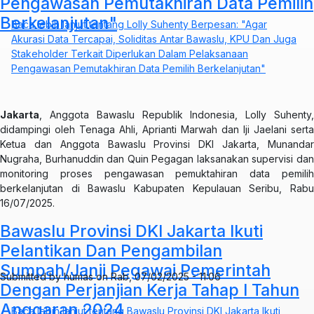
Pengawasan Pemutakhiran Data Pemilih
Berkelanjutan"
Baca lebih lanjut
tentang Lolly Suhenty Berpesan: "Agar
Akurasi Data Tercapai, Soliditas Antar Bawaslu, KPU Dan Juga
Stakeholder Terkait Diperlukan Dalam Pelaksanaan
Pengawasan Pemutakhiran Data Pemilih Berkelanjutan"
Jakarta
, Anggota Bawaslu Republik Indonesia, Lolly Suhenty,
didampingi oleh Tenaga Ahli, Aprianti Marwah dan Iji Jaelani serta
Ketua dan Anggota Bawaslu Provinsi DKI Jakarta, Munandar
Nugraha, Burhanuddin dan Quin Pegagan laksanakan supervisi dan
monitoring proses pengawasan pemuktahiran data pemilih
berkelanjutan di Bawaslu Kabupaten Kepulauan Seribu, Rabu
16/07/2025.
Bawaslu Provinsi DKI Jakarta Ikuti
Pelantikan Dan Pengambilan
Sumpah/Janji Pegawai Pemerintah
Submitted by
humas
on
Rab, 07/02/2025 - 11:06
Dengan Perjanjian Kerja Tahap I Tahun
Anggaran 2024
Baca lebih lanjut
tentang Bawaslu Provinsi DKI Jakarta Ikuti