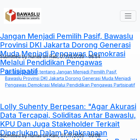
Lompat ke isi utama
Jangan Menjadi Pemilih Pasif, Bawaslu
Provinsi DKI Jakarta Dorong Generasi
Muda Menjadi Pengawas Demokrasi
Submitted by
humas
on
Rab, 07/23/2025 - 08:54
Melalui Pendidikan Pengawas
Partisipatif
Baca lebih lanjut
tentang Jangan Menjadi Pemilih Pasif,
Bawaslu Provinsi DKI Jakarta Dorong Generasi Muda Menjadi
Pengawas Demokrasi Melalui Pendidikan Pengawas Partisipatif
Lolly Suhenty Berpesan: "Agar Akurasi
Data Tercapai, Soliditas Antar Bawaslu,
KPU Dan Juga Stakeholder Terkait
Diperlukan Dalam Pelaksanaan
Submitted by
humas
on
Kam, 07/17/2025 - 09:08