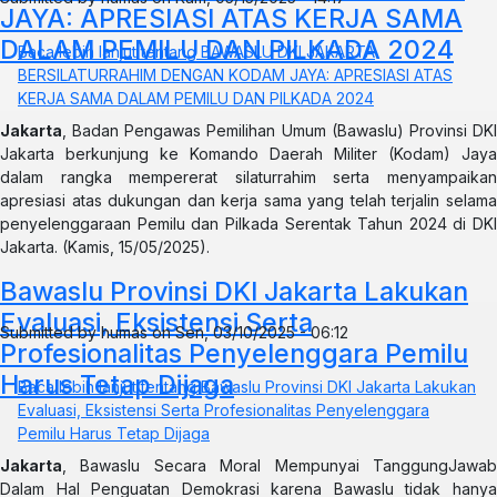
JAYA: APRESIASI ATAS KERJA SAMA
DALAM PEMILU DAN PILKADA 2024
Baca lebih lanjut
tentang BAWASLU DKI JAKARTA
BERSILATURRAHIM DENGAN KODAM JAYA: APRESIASI ATAS
KERJA SAMA DALAM PEMILU DAN PILKADA 2024
Jakarta
, Badan Pengawas Pemilihan Umum (Bawaslu) Provinsi DKI
Jakarta berkunjung ke Komando Daerah Militer (Kodam) Jaya
dalam rangka mempererat silaturrahim serta menyampaikan
apresiasi atas dukungan dan kerja sama yang telah terjalin selama
penyelenggaraan Pemilu dan Pilkada Serentak Tahun 2024 di DKI
Jakarta. (Kamis, 15/05/2025).
Bawaslu Provinsi DKI Jakarta Lakukan
Evaluasi, Eksistensi Serta
Submitted by
humas
on
Sen, 03/10/2025 - 06:12
Profesionalitas Penyelenggara Pemilu
Harus Tetap Dijaga
Baca lebih lanjut
tentang Bawaslu Provinsi DKI Jakarta Lakukan
Evaluasi, Eksistensi Serta Profesionalitas Penyelenggara
Pemilu Harus Tetap Dijaga
Jakarta
, Bawaslu Secara Moral Mempunyai TanggungJawab
Dalam Hal Penguatan Demokrasi karena Bawaslu tidak hanya