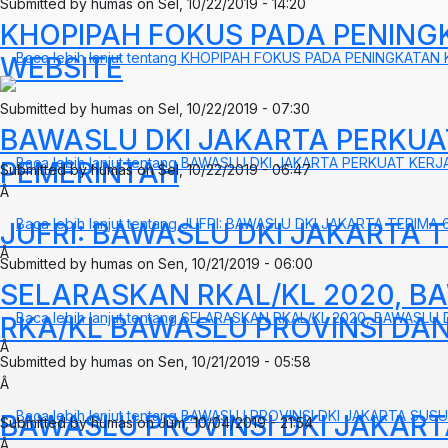
Submitted by
humas
on
Sel, 10/22/2019 - 14:20
KHOPIPAH FOKUS PADA PENIN
Baca lebih lanjut
tentang KHOPIPAH FOKUS PADA PENINGKATA
WEBSITE
Submitted by
humas
on
Sel, 10/22/2019 - 07:30
BAWASLU DKI JAKARTA PERKU
Baca lebih lanjut
tentang BAWASLU DKI JAKARTA PERKUAT KER
PEMERINTAH
Submitted by
humas
on
Sel, 10/22/2019 - 06:47
Â
Baca lebih lanjut
tentang JUFRI: BAWASLU DKI JAKARTA TERIM
JUFRI: BAWASLU DKI JAKARTA
Â
Submitted by
humas
on
Sen, 10/21/2019 - 06:00
SELARASKAN RKAL/KL 2020, 
Baca lebih lanjut
tentang SELARASKAN RKAL/KL 2020, BAWASL
RKA/KL BAWASLU PROVINSI DA
Â
Submitted by
humas
on
Sen, 10/21/2019 - 05:58
Â
Baca lebih lanjut
tentang BAWASLU PROVINSI DKI JAKARTA SUS
BAWASLU PROVINSI DKI JAKAR
Submitted by
humas
on
Jum, 10/04/2019 - 21:54
Â