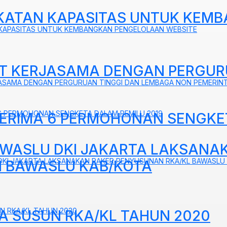
GKATAN KAPASITAS UNTUK KE
N KAPASITAS UNTUK KEMBANGKAN PENGELOLAAN WEBSITE
AT KERJASAMA DENGAN PERGUR
JASAMA DENGAN PERGURUAN TINGGI DAN LEMBAGA NON PEMERIN
A 6 PERMOHONAN SENGKETA DALAM PEMILU 2019
 TERIMA 6 PERMOHONAN SENGKE
BAWASLU DKI JAKARTA LAKSAN
U DKI JAKARTA LAKSANAKAN RAKER PENYUSUNAN RKA/KL BAWASLU
N BAWASLU KAB/KOTA
UN RKA/KL TAHUN 2020
TA SUSUN RKA/KL TAHUN 2020