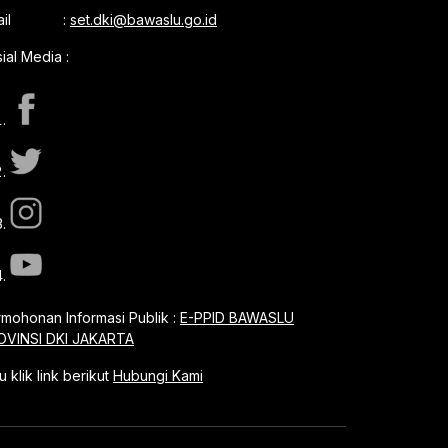
mail :
set.dki@bawaslu.go.id
ial Media :
mohonan Informasi Publik :
E-PPID BAWASLU
OVINSI DKI JAKARTA
u klik link berikut
Hubungi Kami