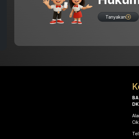
Tanyakan
K
BA
DK
Al
Cik
Te