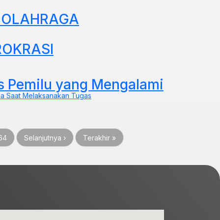
N OLAHRAGA
ROKRASI
s Pemilu yang Mengalami
da Saat Melaksanakan Tugas
ng
Halaman
Halaman berikutnya
Last page
64
Selanjutnya ›
Terakhir »