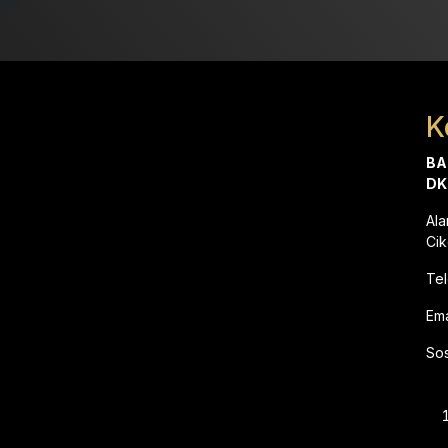
K
BA
DK
Al
Cik
Te
E
Sos