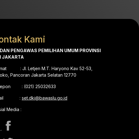
ontak Kami
DAN PENGAWAS PEMILIHAN UMUM PROVINSI
I JAKARTA
amat : Jl. Letjen M.T. Haryono Kav 52-53,
oko, Pancoran Jakarta Selatan 12770
lepon : (021) 25032633
mail :
set.dki@bawaslu.go.id
ial Media :