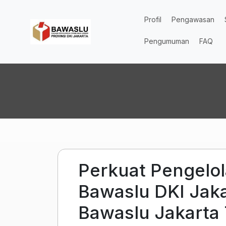
Lompat ke isi utama
Profil
Pengawasan
Pengumuman
FAQ
Perkuat Pengelol
Bawaslu DKI Jaka
Bawaslu Jakarta