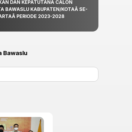
KAN DAN KEPATUTANÂ CALON
 (P2P) di Kepulauan Seribu
A BAWASLU KABUPATEN/KOTAÂ SE-
 Pemilihan Umum (Bawaslu) Provinsi DKI Jakarta sukses
ARTAÂ PERIODE 2023-2028
an kegiatan Pendidikan Pengawas Partisipatif (P2P) di Kabupaten
u.
Lihat Selengkapny
 Bawaslu