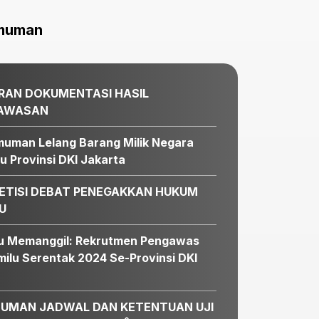
muman
RAN DOKUMENTASI HASIL
AWASAN
uman Lelang Barang Milik Negara
u Provinsi DKI Jakarta
ETISI DEBAT PENEGAKKAN HUKUM
U
u Memanggil: Rekrutmen Pengawas
ilu Serentak 2024 Se-Provinsi DKI
a
 2, 2026 - 19:28
ovinsi DKI Jakarta Sukses Gelar Pendidikan Penga
UMAN JADWAL DAN KETENTUAN UJI