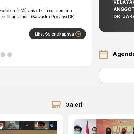
KELAYA
Partisipatif
ANGGOT
 Islam (HMI) Jakarta Timur menjalin
​Badan Pengawas
DKI JAK
emilihan Umum (Bawaslu) Provinsi DKI
menyelenggarak
Kepulauan Serib
Lihat Selengkapnya
Agenda
Galeri