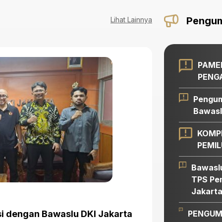
Pengu
Lihat Lainnya
PAME
PENG
Pengum
Bawasl
KOMP
PEMIL
Bawasl
TPS Pem
Jakart
humas
Kamis, Juli
si dengan Bawaslu DKI Jakarta
​Bawaslu Pr
PENGUM